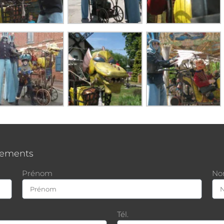
nements
Prénom
N
Tél.