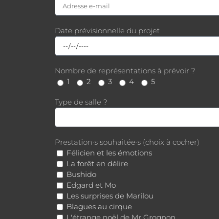
Date prévisionnelle du projet
Nombre de représentations à prévoir ?
1
2
3
4
5
Type de salle ?
Prestation·s souhaitée·s (choix à cocher)
Félicien et les émotions
La forêt en délire
Bushido
Edgard et Mo
Les surprises de Marilou
Blagues au cirque
L'étrange noël de Mr Grognon