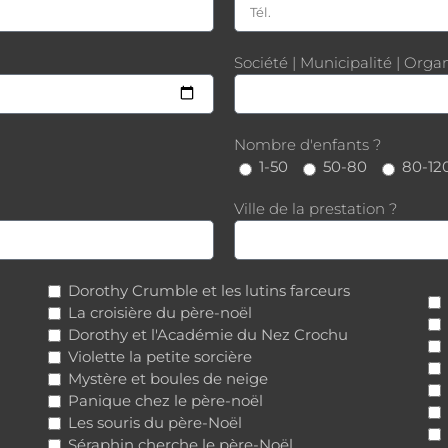
Société | Municipalité | Org
Nombre d'enfants ?
1-50
50-80
80-12
Ville de la prestation ?
Dorothy Crumble et les lutins farceurs
La croisière du père-noël
Dorothy et l'Académie du Nez Crochu
Violette la petite sorcière
Mystère et boules de neige
Panique chez le père-noël
Les souris du père-Noël
Séraphin cherche le père-Noël