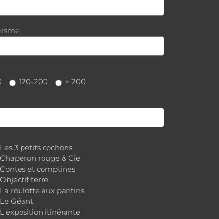
anisme
0
120-200
> 200
Les 3 petits cochons
Chaperon rouge & Cie
Contes et comptines
Objectif terre
La roulotte aux pantins
Le Géant
L'exposition itinérante