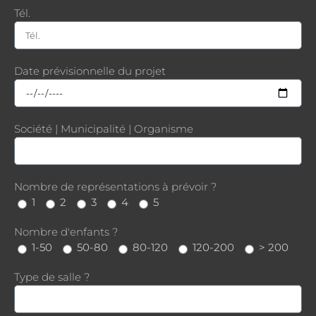
Tél.
Date prévisionnelle du projet
Société | Municipalité | Organisme
Nombre de représentations à prévoir ?
1
2
3
4
5
Nombre d'enfants ?
1-50
50-80
80-120
120-200
> 200
Type de salle ?