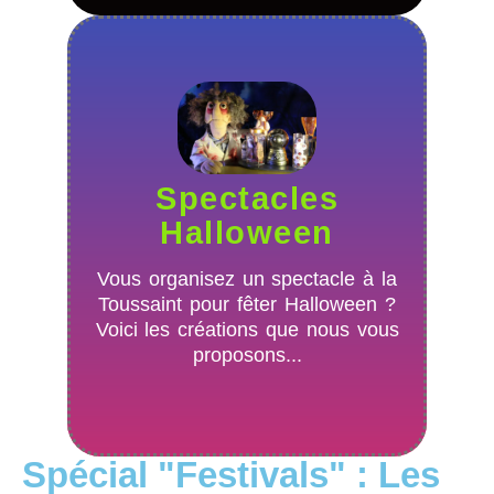
spectacles d'Halloween
Tout savoir sur nos
Spectacles
Panique au manoir
Halloween
L'Académie du Nez Crochu
Franck'euch't'aime
Vous organisez un spectacle à la
Toussaint pour fêter Halloween ?
avoir peur !
Voici les créations que nous vous
pour rire et
proposons...
Trois spectacles
Spécial "Festivals" : Les