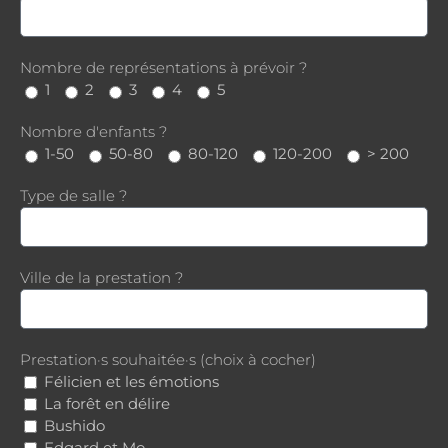
Nombre de représentations à prévoir ?
1
2
3
4
5
Nombre d'enfants ?
1-50
50-80
80-120
120-200
> 200
Type de salle ?
Ville de la prestation ?
Prestation·s souhaitée·s (choix à cocher)
Félicien et les émotions
La forêt en délire
Bushido
Edgard et Mo