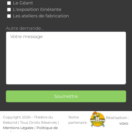
Le Géant
L'exposition itinérante
Les ateliers de fabrication
Autre demande…
Soumettre
Copyright 2026 – Théâtre du
Notre
Réalisation :
Rebond | Tous Droits Réservés |
partenaire :
voxo
Mentions Légales
|
Politique de