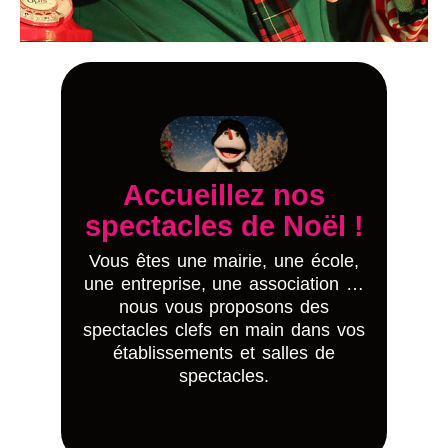
Dorothy Crumble et
les lutins farceurs
spectacles de noël
Tout savoir sur nos
Accueillez nos
Panique chez le père noël
spectacles de Noël !
Le père noël perd la boule
Vous êtes une mairie, une école,
Mystère et boules de neiges
une entreprise, une association …
La croisière du Père-Noël
nous vous proposons des
spectacles clefs en main dans vos
Les lutins farceurs
établissements et salles de
à découvrir
spectacles.
Cinq spectacles