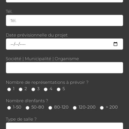
Tél.
Date prévisionnelle du projet
Société | Municipalité | Organisme
Nombre de représentations à prévoir ?
1
2
3
4
5
Nombre d'enfants ?
1-50
50-80
80-120
120-200
> 200
Type de salle ?