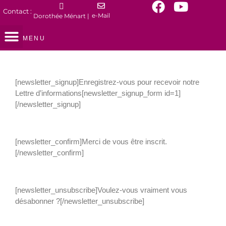
Contact :
e-Mail
Dorothée Ménart |
Théatre du Rebond – Accueil
Tous les spectacles
Ateliers de Marionnettes
MENU
[newsletter_signup]Enregistrez-vous pour recevoir notre
Lettre d’informations[newsletter_signup_form id=1]
[/newsletter_signup]
[newsletter_confirm]Merci de vous être inscrit.
[/newsletter_confirm]
[newsletter_unsubscribe]Voulez-vous vraiment vous
désabonner ?[/newsletter_unsubscribe]